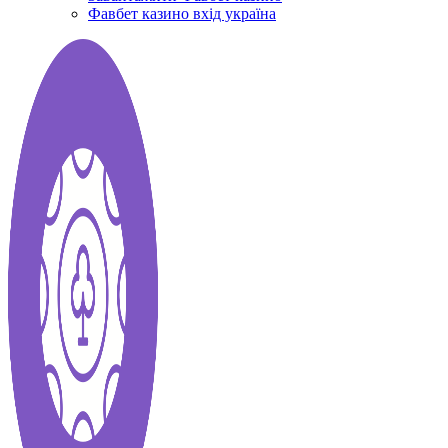
Фавбет казино вхід україна