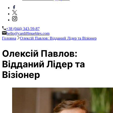
+38 (044) 343-59-87
hello@cardiffmuebles.com
Головна
Олексій Павлов: Відданий Лідер та Візіонер
Олексій Павлов:
Відданий Лідер та
Візіонер